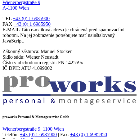
Wienerbergstraße 9
A-1100 Wien
TEL
+43 (0) 1 6985900
FAX
+43 (0) 1 6985950
E-
MAIL
Táto e-mailová adresa je chránená pred spamovacími
robotmi. Na jej zobrazenie potrebujete mať nainštalovaný
JavaScript.
Zákonný zástupca: Manuel Stocker
Sídlo súdu: Wiener Neustadt
Číslo v obchodnom registri: FN 142559x
IČ DPH: ATU 41099002
proworks Personal & Montageservice Gmbh
Wienerbergstraße 9, 1100 Wien
Telefón:
+43 (0) 1 6985900
| Fax:
+43 (0) 1 6985950