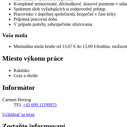
Kompletné nemocenské, dôchodkové, úrazové poistenie v súl
Spektrum úloh vyžadujúcich si zodpovedný prístup
Pracovisko v úspešnej spoločnosti, bezpečné v čase krízy
Príjemná pracovná doba
V prípade potreby zabezpečenie ubytovania
Vaša mzda
Minimálna mzda brutto od 13,67 € do 13,69 €/hodinu, možnosť z
Miesto výkonu práce
Rakúsko
Graz a okolie
Informátor
Carmen Herzog
TEL
+43 699 11199955
Uchádzať sa teraz
Zostaňte informovaní