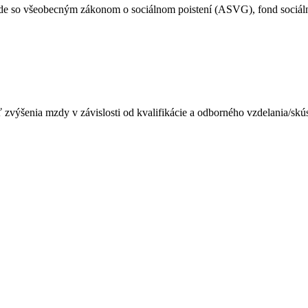
ade so všeobecným zákonom o sociálnom poistení (ASVG), fond sociá
výšenia mzdy v závislosti od kvalifikácie a odborného vzdelania/skús