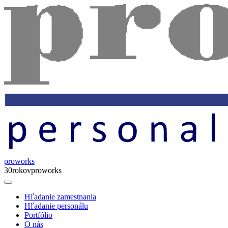
proworks
30
rokov
proworks
Hľadanie zamestnania
Hľadanie personálu
Portfólio
O nás